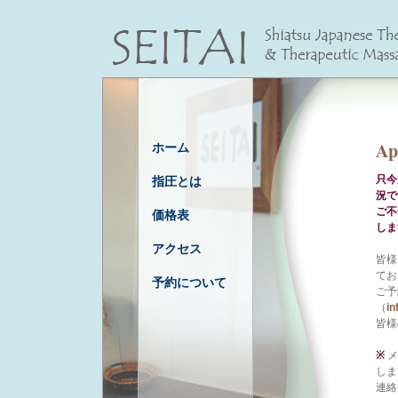
Ap
ホーム
只今
指圧とは
況で
ご不
価格表
しま
アクセス
皆様
てお
予約について
ご予
（
in
皆様
※
メ
しま
連絡